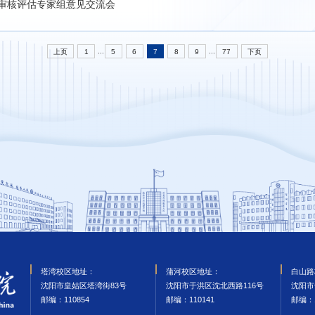
审核评估专家组意见交流会
...
...
上页
1
5
6
7
8
9
77
下页
塔湾校区地址：
蒲河校区地址：
白山路
沈阳市皇姑区塔湾街83号
沈阳市于洪区沈北西路116号
沈阳市
邮编‌：110854
邮编‌：110141
邮编‌：