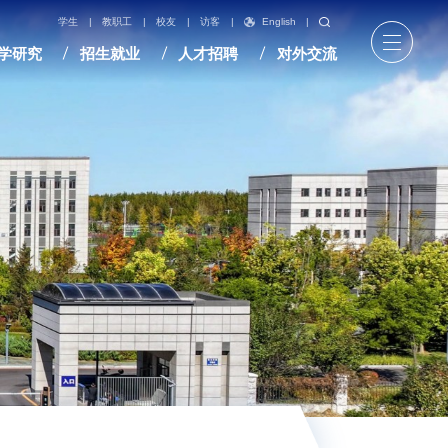
English
|
学生
|
教职工
|
校友
|
访客
|
学研究
招生就业
人才招聘
对外交流