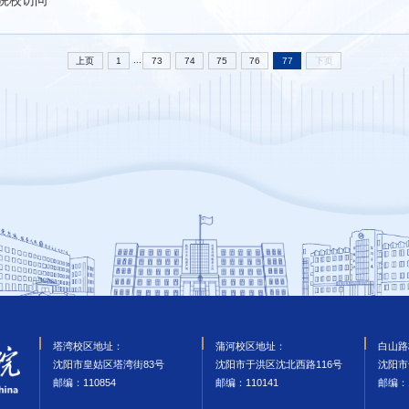
院校访问
...
上页
1
73
74
75
76
77
下页
塔湾校区地址：
蒲河校区地址：
白山路
沈阳市皇姑区塔湾街83号
沈阳市于洪区沈北西路116号
沈阳市
邮编‌：110854
邮编‌：110141
邮编‌：