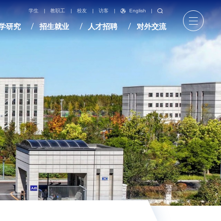
English
|
学生
|
教职工
|
校友
|
访客
|
学研究
招生就业
人才招聘
对外交流