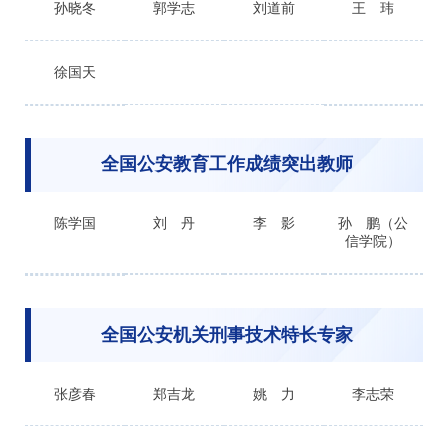
孙晓冬
郭学志
刘道前
王 玮
徐国天
全国公安教育工作成绩突出教师
陈学国
刘 丹
李 影
孙 鹏（公
信学院）
全国公安机关刑事技术特长专家
张彦春
郑吉龙
姚 力
李志荣