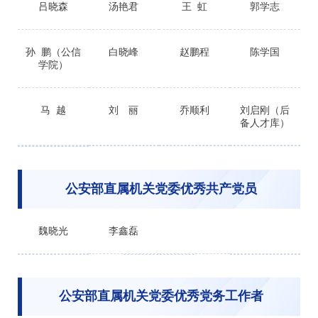
吕晓森
汤艳君
王 虹
郭学志
孙 鹏（公信
白晓峰
赵鹏程
陈学国
学院）
马 越
刘 丽
乔顺利
刘启刚（后
备人才库）
公安部直属机关党委优秀共产党员
魏晓光
李鑫磊
公安部直属机关党委优秀党务工作者