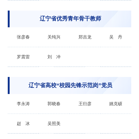
辽宁省优秀青年骨干教师
张彦春
关纯兴
郑吉龙
吴 丹
罗震雷
刘 冲
辽宁省高校“校园先锋示范岗”党员
李永涛
郭晓春
王衍彦
姚克硕
赵 冰
吴照美