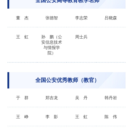
全国公安高等教育教学名师
董 杰
张德智
李志荣
吕晓森
王 虹
孙 鹏（公
周士兵
安信息技术
与情报学
院）
全国公安优秀教师（教官）
于 群
郑吉龙
吴 丹
韩丹岩
王 峥
李 影
王 虹
陈 伟