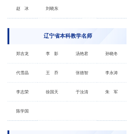
赵 冰
刘晓东
辽宁省本科教学名师
郑吉龙
李 影
汤艳君
孙晓冬
代雪晶
王 乔
张德智
李永涛
李志荣
徐国天
于汝清
朱 军
陈学国