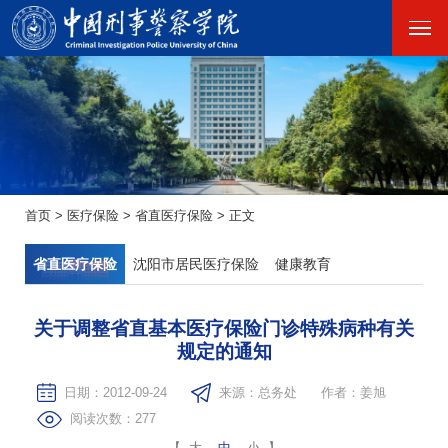
首页
>
医疗保险
>
省直医疗保险
>
正文
省直医疗保险
沈阳市居民医疗保险
健康教育
关于调整省直基本医疗保险门诊特殊病种有关
规定的通知
日期：2012-09-24
来源：总务处
作者：姜旭
阅读次数：
277
【
大
中
小
】