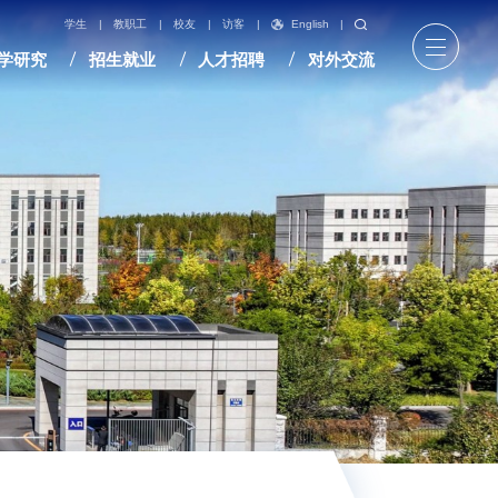
English
|
学生
|
教职工
|
校友
|
访客
|
学研究
招生就业
人才招聘
对外交流