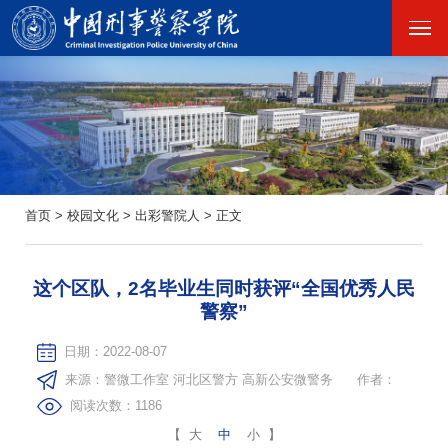
首页
>
校园文化
>
出彩警院人
>
正文
这个区队，2名毕业生同时获评“全国优秀人民
警察”
日期：2022-08-07
来源：警微工作室 河北区警方 高新公安微警务
作者：
阅读次数：
1186
【
大
中
小
】