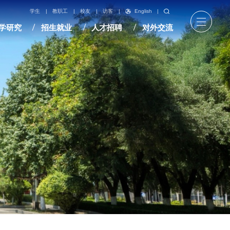
English
|
学生
|
教职工
|
校友
|
访客
|
学研究
招生就业
人才招聘
对外交流