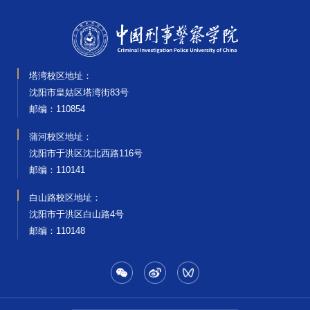
塔湾校区地址：
沈阳市皇姑区塔湾街83号
邮编‌：110854
蒲河校区地址：
沈阳市于洪区沈北西路116号
邮编‌：110141
白山路校区地址：
沈阳市于洪区白山路4号
邮编‌：110148