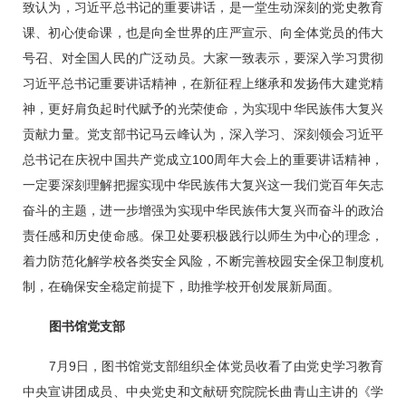
致认为，习近平总书记的重要讲话，是一堂生动深刻的党史教育
课、初心使命课，也是向全世界的庄严宣示、向全体党员的伟大
号召、对全国人民的广泛动员。大家一致表示，要深入学习贯彻
习近平总书记重要讲话精神，在新征程上继承和发扬伟大建党精
神，更好肩负起时代赋予的光荣使命，为实现中华民族伟大复兴
贡献力量。党支部书记马云峰认为，深入学习、深刻领会习近平
总书记在庆祝中国共产党成立100周年大会上的重要讲话精神，
一定要深刻理解把握实现中华民族伟大复兴这一我们党百年矢志
奋斗的主题，进一步增强为实现中华民族伟大复兴而奋斗的政治
责任感和历史使命感。保卫处要积极践行以师生为中心的理念，
着力防范化解学校各类安全风险，不断完善校园安全保卫制度机
制，在确保安全稳定前提下，助推学校开创发展新局面。
图书馆党支部
7月9日，图书馆党支部组织全体党员收看了由党史学习教育
中央宣讲团成员、中央党史和文献研究院院长曲青山主讲的《学