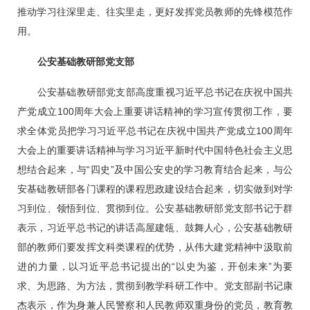
推动学习往深里走、往实里走，更好发挥党员教师的先锋模范作
用。
公安基础教研部党支部
公安基础教研部党支部高度重视习近平总书记在庆祝中国共
产党成立100周年大会上重要讲话精神的学习宣传贯彻工作，要
求全体党员把学习习近平总书记在庆祝中国共产党成立100周年
大会上的重要讲话精神与学习习近平新时代中国特色社会主义思
想结合起来，与“四史”及中国公安史的学习教育结合起来，与公
安基础教研部各门课程的课程思政建设结合起来，切实做到对学
习到位、领悟到位、贯彻到位。公安基础教研部党支部书记于群
表示，习近平总书记的讲话高屋建瓴、鼓舞人心，公安基础教研
部的教师们要发挥文科类课程的优势，从伟大建党精神中汲取前
进的力量，以习近平总书记提出的“以史为鉴，开创未来”为要
求、为思路、为方法，贯彻到教学科研工作中。党支部副书记康
杰表示，作为身兼人民警察和人民教师双重身份的党员，教育教