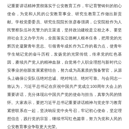
记重要讲话精神贯彻落实于公安教育工作，牢记育警铸剑的初心
使命，为党和人民的公安教育事业、研究生教育工作做出新贡
献。学校党委委员、研究生院院长张彦春强调，公安院校作为人
民警察队伍补充警力的主渠道，坚持政治建校是立校之本。要坚
持社会主义办学方向，全面落实立德树人根本任务，把用党的光
辉历史凝聚青年意志、引领青年成长作为工作的着力点，使青年
学生铭记党的奋斗历程，发扬党的光荣传统，传承党的红色基
因，赓续共产党人的精神血脉，自觉将个人职业理想与新时代公
安事业的创新发展紧密结合，努力成为高素质的预备警官，从源
头上确保公安队伍绝对忠诚、绝对纯洁、绝对可靠。与会同志一
致认为，习近平总书记在庆祝中国共产党成立100周年大会上的
重要讲话，充分体现出中国共产党的使命与担当，真挚为民的情
怀。大家表示，要把习近平总书记重要讲话精神与党史学习教育
紧密联系在一起，坚决响应党中央号召，牢记初心使命，坚定理
想信念，践行党的宗旨，继续书写红色篇章，努力为党和人民的
公安教育事业争取更大光荣。