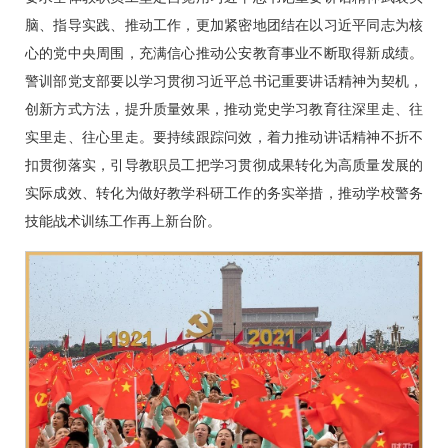
脑、指导实践、推动工作，更加紧密地团结在以习近平同志为核
心的党中央周围，充满信心推动公安教育事业不断取得新成绩。
警训部党支部要以学习贯彻习近平总书记重要讲话精神为契机，
创新方式方法，提升质量效果，推动党史学习教育往深里走、往
实里走、往心里走。要持续跟踪问效，着力推动讲话精神不折不
扣贯彻落实，引导教职员工把学习贯彻成果转化为高质量发展的
实际成效、转化为做好教学科研工作的务实举措，推动学校警务
技能战术训练工作再上新台阶。