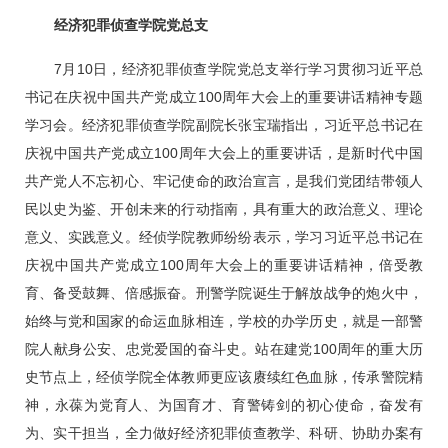
经济犯罪侦查学院党总支
7月10日，经济犯罪侦查学院党总支举行学习贯彻习近平总
书记在庆祝中国共产党成立100周年大会上的重要讲话精神专题
学习会。经济犯罪侦查学院副院长张宝瑞指出，习近平总书记在
庆祝中国共产党成立100周年大会上的重要讲话，是新时代中国
共产党人不忘初心、牢记使命的政治宣言，是我们党团结带领人
民以史为鉴、开创未来的行动指南，具有重大的政治意义、理论
意义、实践意义。经侦学院教师纷纷表示，学习习近平总书记在
庆祝中国共产党成立100周年大会上的重要讲话精神，倍受教
育、备受鼓舞、倍感振奋。刑警学院诞生于解放战争的炮火中，
始终与党和国家的命运血脉相连，学校的办学历史，就是一部警
院人献身公安、忠党爱国的奋斗史。站在建党100周年的重大历
史节点上，经侦学院全体教师更应该赓续红色血脉，传承警院精
神，永葆为党育人、为国育才、育警铸剑的初心使命，奋发有
为、实干担当，全力做好经济犯罪侦查教学、科研、协助办案有