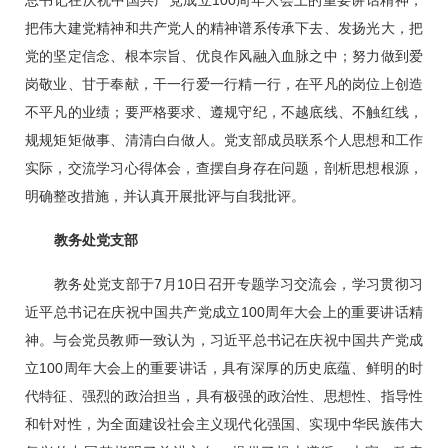
把伟大建党精神和共产党人的精神谱系传承下去、发扬光大，把
党的坚定信念、根本宗旨、优良作风融入血脉之中；努力做到爱
岗敬业、甘于奉献，干一行爱一行精一行，在平凡的岗位上创造
不平凡的业绩；要严格要求、遵规守纪，不越底线、不触红线，
规规矩矩做事、清清白白做人。党支部成员联系个人思想和工作
实际，交流学习心得体会，查摆自身存在问题，剖析思想根源，
明确整改措施，并认真开展批评与自我批评。
教务处党支部
教务处党支部于7月10日召开专题学习交流会，学习贯彻习
近平总书记在庆祝中国共产党成立100周年大会上的重要讲话精
神。与会党员教师一致认为，习近平总书记在庆祝中国共产党成
立100周年大会上的重要讲话，具有深厚的历史底蕴、鲜明的时
代特征、强烈的政治担当，具有极强的政治性、思想性、指导性
和针对性，为全面建设社会主义现代化强国、实现中华民族伟大