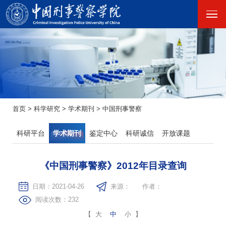
首页
>
科学研究
>
学术期刊
>
中国刑事警察
科研平台
学术期刊
鉴定中心
科研诚信
开放课题
《中国刑事警察》2012年目录查询
日期：2021-04-26
来源：
作者：
阅读次数：
232
【
大
中
小
】