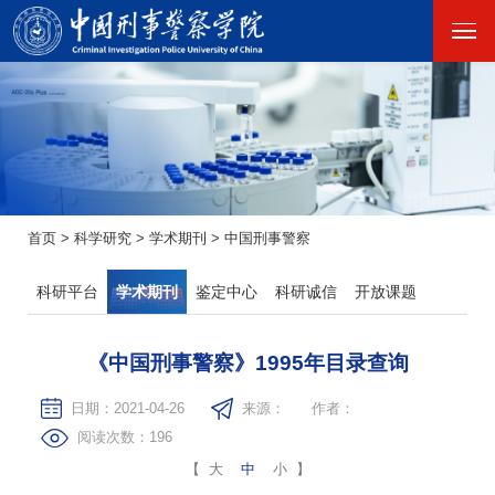
首页
>
科学研究
>
学术期刊
>
中国刑事警察
科研平台
学术期刊
鉴定中心
科研诚信
开放课题
《中国刑事警察》1995年目录查询
日期：2021-04-26
来源：
作者：
阅读次数：
196
【
大
中
小
】