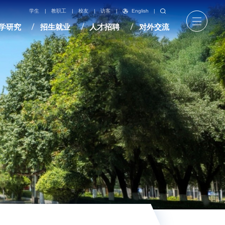
English
|
学生
|
教职工
|
校友
|
访客
|
学研究
招生就业
人才招聘
对外交流