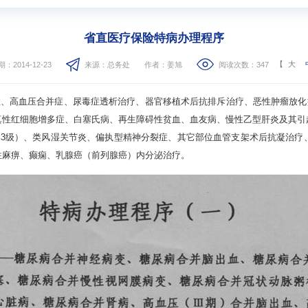
省直医疗保险特病办理程序
【
大
：2014-12-23
来源：总务处
作者：姜旭
阅读次数：
347
、高血压合并症、尿毒症透析治疗、器官移植术后抗排斥治疗、恶性肿瘤放化
真性红细胞增多症、白塞氏病、再生障碍性贫血、血友病、慢性乙型肝炎及其引
能
3
级）、类风湿关节炎、偏执型精神分裂症、其它部位血管支架术后抗凝治疗
性麻痹、癫痫、乳腺癌（前列腺癌）内分泌治疗。