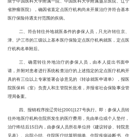
限于中国医科大学附属一院、中国医科大学附属盛京医院、辽宁
省肿瘤医院），确因省直定点医疗机构尚未开展治疗并符合基本
医疗保险待遇支付范围的疾病。
二、符合转往外地就医条件的参保人员，只允许转往京、
津、沪三市的三级以上基本医疗保险定点医疗机构就医，定点医
疗机构名单附后。
三、确需转往外地治疗的参保人员，由本人提出书面申
请，并附对患者进行系统检查治疗的上述指定的定点医疗机构开
具的有三位以上专家签署会诊意见的《转诊就医申请单》，报医
院医保科（室）负责人和主管院长批准，并报省社会保险事业管
理局备案。
四、报销程序按辽劳社
[2001]127
号执行。即：参保人员转
往外地医疗机构住院所发生的医疗费用，先由单位或个人垫付，
治疗终结后
15
日内，由参保人员所在单位持《建议转诊、转院意
见表》、出院小结、住院医疗结算明细单、住院疾病诊断书、住