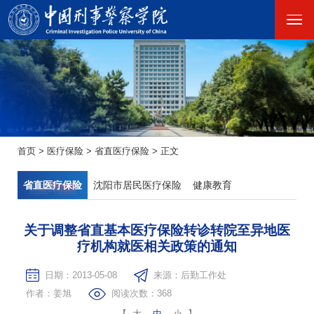
首页
>
医疗保险
>
省直医疗保险
>
正文
省直医疗保险
沈阳市居民医疗保险
健康教育
关于调整省直基本医疗保险转诊转院至异地医
疗机构就医相关政策的通知
日期：2013-05-08
来源：后勤工作处
作者：姜旭
阅读次数：
368
【
大
中
小
】