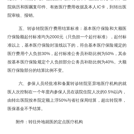
院病历和医嘱复印件、有效医疗费用收据及本人
IC
卡，到转出医
院审核、报销。
五、转诊转院医疗费用结算标准：基本医疗保险和大额医
疗保险额起付标准均为
2000
元（只负担一个起付标准），起付标
准以上，基本医疗保险封顶线以下的，符合基本医疗保险规定的
医疗费用个人负担
30%
，起付标准公务员补助比例为
50%
，其余
按基本医疗保险规定个人负担部分公务员补助比例为
40%
。大额
医疗保险部分的结算比例不变。
六、参保人员经批准和备案转诊转院至异地医疗机构的就
医人次控制在一个年度内参保人员在该院住院人次的
0.5%
以内，
由转出医院按本院定额上浮
50%
与省社保局结算，超出转院率，
医保基金不予结算。
附件：转往外地就医的定点医疗机构