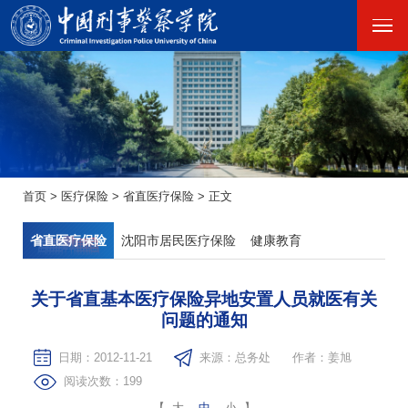
首页
>
医疗保险
>
省直医疗保险
>
正文
省直医疗保险
沈阳市居民医疗保险
健康教育
关于省直基本医疗保险异地安置人员就医有关
问题的通知
日期：2012-11-21
来源：总务处
作者：姜旭
阅读次数：
199
【
大
中
小
】