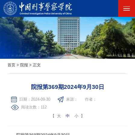
首页
>
院报
>
正文
院报第369期2024年9月30日
日期：2024-09-30
来源：
作者：
阅读次数：
112
【
大
中
小
】
院报第369期2024年9月30日