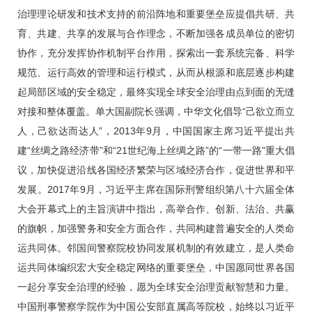
治理理论研发和技术支持的前沿阵地和重要堡垒应提倡共研、共
育、共建、共享的发展与合作理念，不断加强各成员单位的密切
协作，充分发挥协作机制平台作用，探索出一套系统完备、科学
规范、运行高效的管理和运行模式，从而从根源和底层逐步构建
起局部区域的安全稳定，最终实现全球安全治理由点到面的无缝
对接和整体覆盖。单大国副院长强调，中华文化倡导“己欲立而立
人，己欲达而达人”，2013年9月，中国国家主席习近平提出共
建“丝绸之路经济带”和“21世纪海上丝绸之路”的“一带一路”重大倡
议，加快促进沿线各国经济繁荣与区域经济合作，促进世界和平
发展。2017年9月，习近平主席在国际刑警组织第八十六届全体
大会开幕式上的主旨演讲中指出，高举合作、创新、法治、共赢
的旗帜，加强警务和安全方面合作，共同构建普遍安全的人类命
运共同体。邻国间警察院校协同发展机制的有效建立，是人类命
运共同体编织宏大安全稳定网络的重要堡垒，中国愿同世界各国
一起分享安全治理的经验，愿为全球安全治理贡献智慧和力量。
中国刑事警察学院作为中国公安部直属高等院校，始终以习近平