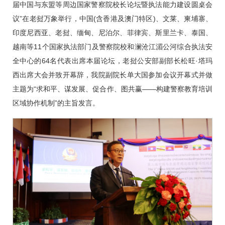
届中国与东盟等周边国家警察院校长论坛暨执法能力建设圆桌会
议”在老挝万象举行，中国(含香港及澳门特区)、文莱、柬埔寨、
印度尼西亚、老挝、缅甸、尼泊尔、菲律宾、斯里兰卡、泰国、
越南等11个国家执法部门及警察院校和澜沧江湄公河综合执法安
全中心的64名代表出席本届论坛，老挝公安部副部长松旺·塔玛
西出席大会并致开幕辞，我院副院长单大国参加会议开幕式并做
主题为“求和平、谋发展、促合作、图共赢——构建警察教育培训
区域协作机制”的主旨发言。