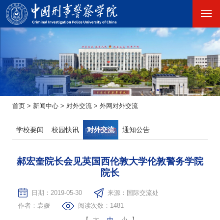
首页
>
新闻中心
>
对外交流
>
外网对外交流
学校要闻
校园快讯
对外交流
通知公告
郝宏奎院长会见英国西伦敦大学伦敦警务学院
院长
日期：2019-05-30
来源：国际交流处
作者：袁媛
阅读次数：
1481
【
大
中
小
】