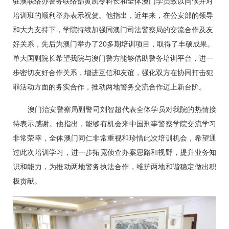
驻澳联络办警务联络部黄凯令科长和全体澳门学员致以问候并对
培训班的顺利举办表示祝贺。他指出，近年来，在公安部的领导
和大力支持下，学院持续加强同澳门司法警察局的交流合作及友
好关系，先后为澳门举办了20多期培训项目，取得了丰硕成果。
单大国副院长希望我院与澳门警方能够借助警务培训平台，进一
步密切友好合作关系，增进互信和友谊，强化双方在协同打击犯
罪活动方面的务实合作，推动两地警务交流合作迈上新台阶。
澳门治安警察局副警司刘智超代表全体学员对我院的热情接
待表示感谢。他指出，能够有机会来中国刑事警察学院交流学习
非常荣幸，全体澳门同仁非常重视和珍惜此次培训机会，希望通
过此次培训学习，进一步拓宽侦查办案思路和视野，提升业务知
识和能力，为推动两地警务执法合作，维护两地和谐稳定做出积
极贡献。