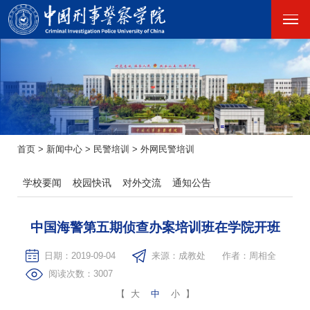
首页
>
新闻中心
>
民警培训
>
外网民警培训
学校要闻
校园快讯
对外交流
通知公告
中国海警第五期侦查办案培训班在学院开班
日期：2019-09-04
来源：成教处
作者：周相全
阅读次数：
3007
【
大
中
小
】