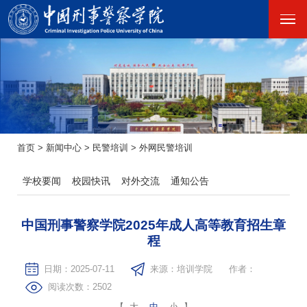
首页
>
新闻中心
>
民警培训
>
外网民警培训
学校要闻
校园快讯
对外交流
通知公告
​中国刑事警察学院2025年成人高等教育招生章
程
日期：2025-07-11
来源：培训学院
作者：
阅读次数：
2502
【
大
中
小
】