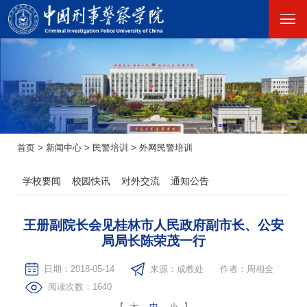
首页
>
新闻中心
>
民警培训
>
外网民警培训
学校要闻
校园快讯
对外交流
通知公告
王册副院长会见桂林市人民政府副市长、公安
局局长陈荣茂一行
日期：2018-05-14
来源：成教处
作者：周相全
阅读次数：
1640
【
大
中
小
】