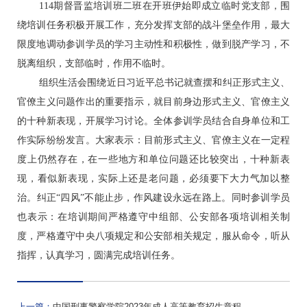
114
期督晋监培训班二班在开班伊始即成立临时党支部，围
绕培训任务积极开展工作，充分发挥支部的战斗堡垒作用，最大
限度地调动参训学员的学习主动性和积极性，做到脱产学习，不
脱离组织，支部临时，作用不临时。
组织生活会围绕近日习近平总书记就查摆和纠正形式主义、
官僚主义问题作出的重要指示，就目前身边形式主义、官僚主义
的十种新表现，开展学习讨论。全体参训学员结合自身单位和工
作实际纷纷发言。大家表示：目前形式主义、官僚主义在一定程
度上仍然存在，在一些地方和单位问题还比较突出，十种新表
现，看似新表现，实际上还是老问题，必须要下大力气加以整
治。纠正“四风”不能止步，作风建设永远在路上。同时参训学员
也表示：在培训期间严格遵守中组部、公安部各项培训相关制
度，严格遵守中央八项规定和公安部相关规定，服从命令，听从
指挥，认真学习，圆满完成培训任务。
上一篇：
中国刑事警察学院2023年成人高等教育招生章程