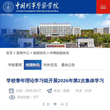
首页
>
新闻中心
>
校园快讯
>
外网校园快讯
学校要闻
校园快讯
对外交流
通知公告
学校青年理论学习组开展2026年第2次集体学习
日期：2026-04-27
来源：团委
作者：刘泽
阅读次数：
157
【
大
中
小
】