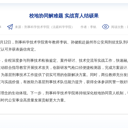
校地协同解难题 实战育人结硕果
4
来源：刑事科学技术学院（法庭科学学院）
作者：李钒
阅读次数：
4月12日，刑事科学技术学院青年教师李钒、孙健航赴扬州市公安局刑侦支队
度认可并获表扬信肯定。
务，全程深度参与刑事技术检验鉴定、案件研讨、技术交流等实战工作，快速融
主动联合指导教官开展技术攻关，创新研发气枪口径便捷检测器，完成方案设计
，为基层刑事技术工作提供了切实可用的创新解决方案。同时，两位教师充分发
度与实战价值，有效助力基层刑事技术队伍能力提升，获得全体参训民警一致好
层理念的生动体现。下一步，刑事科学技术学院将持续深化校地协同育人机制，
新时代公安事业高质量发展贡献更大力量。