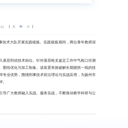
【
大
中
小
】
191
刑事技术大队开展实践锻炼。实践锻炼期间，两位青年教师深
入基层刑侦技术岗位。针对基层枪支鉴定工作中气枪口径测
、图纸优化与加工制备。该装置有效破解长期困扰一线的技
挥专业优势，围绕刑事技术前沿理论与实战应用，为扬州市
评。
引导广大教师融入实战、服务实战，不断推动教学科研与公