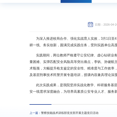
日期：2026-04-2
为深入推进校局合作、强化实战育人实效，3月1日至
耕一线、务实创新，圆满完成实践任务，受到实践单位高
实践期间，两位教师严格遵守公安纪律、虚心钻研业
量困难、实弹匹配安全风险高等突出痛点，李钒、孙健航
术瓶颈，大幅提升枪支鉴定的安全性、精准度与工作效率
及基层刑事技术民警开展专题培训，授课内容兼具理论深
此次实践成果，是我院坚持实战化教学、科研服务基
安一线需求深度融合，为培养高素质公安专业人才、服务
上一篇：
警察技能战术训练部党支部开展主题党日活动