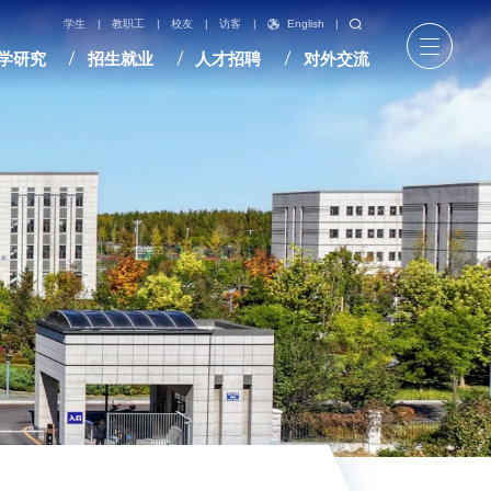
English
|
学生
|
教职工
|
校友
|
访客
|
学研究
招生就业
人才招聘
对外交流