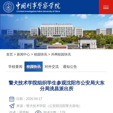
首页
>
新闻中心
>
校园快讯
>
外网校园快讯
学校要闻
校园快讯
对外交流
通知公告
警犬技术学院组织学生参观沈阳市公安局大东
分局洮昌派出所
日期：2026-04-17
来源：警犬技术学院（公安部沈阳警犬基地）
作者：梁恩艋
阅读次数：
179