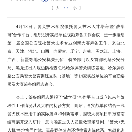
【
大
中
小
】
4月13日，警犬技术学院依托警犬技术人才培养暨“战学
研”合作平台，组织召开实战单位视频筹备工作会议，进一步推动
第一届全国公安院校警犬技术专业创新大赛筹备工作。来自北
京、天津、河北、山西、内蒙古、辽宁、吉林、黑龙江、上海、
广西、新疆等地公安机关刑侦、特警部门以及首都机场公安分
局、黑龙江出入境边防检查总站哈尔滨警犬训练基地、哈尔滨铁
路公安局警犬繁育训练支队（基地）等14家实战单位的平台联络
员及大赛筹备组同志参会。
会上，筹备组同志通报了“战学研”合作平台自成立以来的阶
段性工作情况以及大赛的初步方案。随后，各实战单位结合一线
警犬技术应用中的实际痛点和创新需求，围绕大赛项目申报指南
编写展开深入研讨，意向涵盖走失人员搜救现场研判、“警犬+无
人机”空地协同作战、毒品案件复杂环境搜索训练体系、实战化训