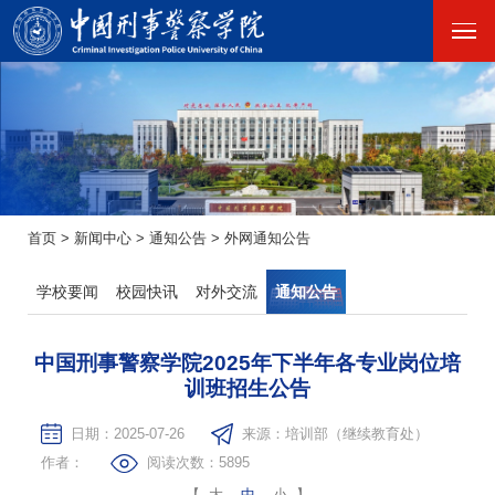
首页
>
新闻中心
>
通知公告
>
外网通知公告
学校要闻
校园快讯
对外交流
通知公告
中国刑事警察学院2025年下半年各专业岗位培
训班招生公告
日期：2025-07-26
来源：培训部（继续教育处）
作者：
阅读次数：
5895
【
大
中
小
】