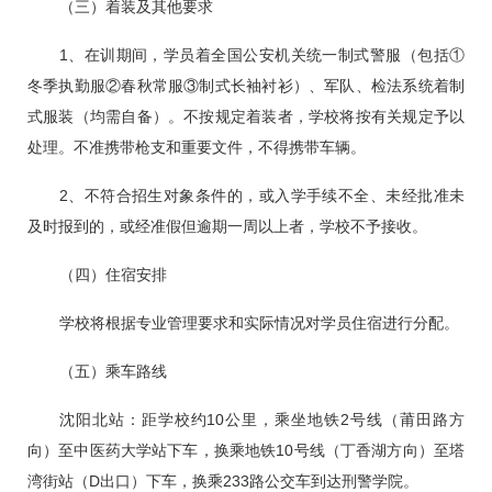
（三）着装及其他要求
1、在训期间，学员着全国公安机关统一制式警服（包括①
冬季执勤服②春秋常服③制式长袖衬衫）、军队、检法系统着制
式服装（均需自备）。不按规定着装者，学校将按有关规定予以
处理。不准携带枪支和重要文件，不得携带车辆。
2、不符合招生对象条件的，或入学手续不全、未经批准未
及时报到的，或经准假但逾期一周以上者，学校不予接收。
（四）住宿安排
学校将根据专业管理要求和实际情况对学员住宿进行分配。
（五）乘车路线
沈阳北站：距学校约10公里，乘坐地铁2号线（莆田路方
向）至中医药大学站下车，换乘地铁10号线（丁香湖方向）至塔
湾街站（D出口）下车，换乘233路公交车到达刑警学院。