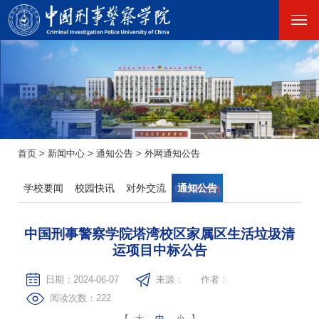
首页
>
新闻中心
>
通知公告
>
外网通知公告
学校要闻
校园快讯
对外交流
通知公告
中国刑事警察学院塔湾校区家属区生活垃圾清
运项目中标公告
日期：2024-06-07
来源：
作者：
阅读次数：
222
【
大
中
小
】