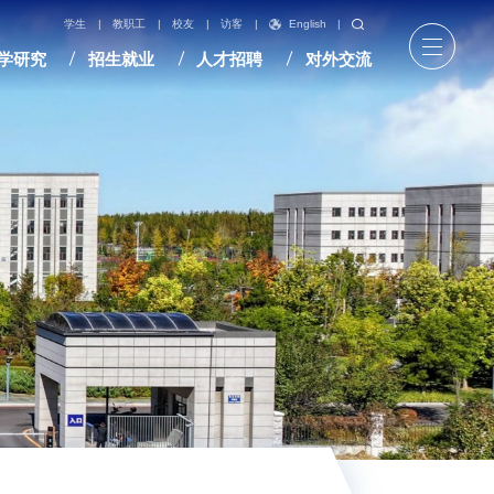
English
|
学生
|
教职工
|
校友
|
访客
|
学研究
招生就业
人才招聘
对外交流