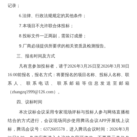
记录；
6.
法律、行政法规规定的其他条件
；
7
.
本项目不允许联合体投标
；
8
.
投标文件一正两副，需装订成册
；
9
.
厂商必须提供所要求的相关资质及检测报告。
三、报名时间及方式
凡有意参加投标者，请于
2026
年
3
月
26
日至
2026
年
3
月
30
日
16:00
前报名，报名方式：将要报名的项目名称、投标人名称、联
系人、联系电话、联系邮箱等信息发送至邮箱
（
zhangzq1999@126.com
）。
四、议标时间
本次议标会议采用专家现场评标与投标人参与网络直播相
结合的方式进行，会议现场同步使用腾讯会议
APP
开展线上议
标
，
腾讯会议号：
6372605578
，进入腾讯会议时间：
2026
年
3
月