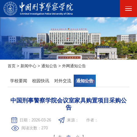
首页
>
新闻中心
>
通知公告
>
外网通知公告
学校要闻
校园快讯
对外交流
通知公告
中国刑事警察学院会议室家具购置项目采购公
告
日期：2026-03-26
来源：
作者：
阅读次数：
270
【
大
中
小
】