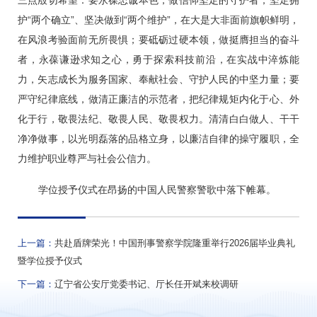
三点殷切希望：要永葆忠诚本色，做信仰坚定的守护者，坚定拥
护“两个确立”、坚决做到“两个维护”，在大是大非面前旗帜鲜明，
在风浪考验面前无所畏惧；要砥砺过硬本领，做挺膺担当的奋斗
者，永葆谦逊求知之心，勇于探索科技前沿，在实战中淬炼能
力，矢志成长为服务国家、奉献社会、守护人民的中坚力量；要
严守纪律底线，做清正廉洁的示范者，把纪律规矩内化于心、外
化于行，敬畏法纪、敬畏人民、敬畏权力。清清白白做人、干干
净净做事，以光明磊落的品格立身，以廉洁自律的操守履职，全
力维护职业尊严与社会公信力。
学位授予仪式在昂扬的中国人民警察警歌中落下帷幕。
上一篇：
共赴盾牌荣光！中国刑事警察学院隆重举行2026届毕业典礼
暨学位授予仪式
下一篇：
辽宁省公安厅党委书记、厅长任开斌来校调研