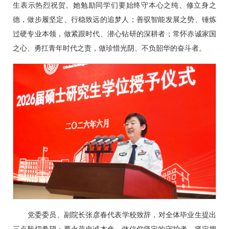
生表示热烈祝贺。她勉励同学们要始终守本心之纯、修立身之
德，做步履坚定、行稳致远的追梦人；善驭智能发展之势、锤炼
过硬专业本领，做紧跟时代、潜心钻研的深耕者；常怀赤诚家国
之心、勇扛青年时代之责，做珍惜光阴、不负韶华的奋斗者。
党委委员、副院长张彦春代表学校致辞，对全体毕业生提出