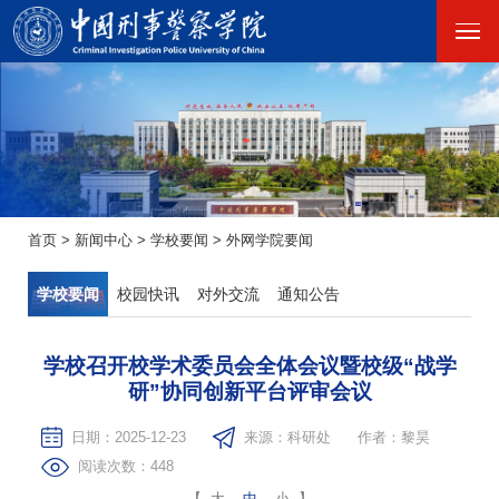
首页
>
新闻中心
>
学校要闻
>
外网学院要闻
学校要闻
校园快讯
对外交流
通知公告
学校召开校学术委员会全体会议暨校级“战学
研”协同创新平台评审会议
日期：2025-12-23
来源：科研处
作者：黎昊
阅读次数：
448
【
大
中
小
】