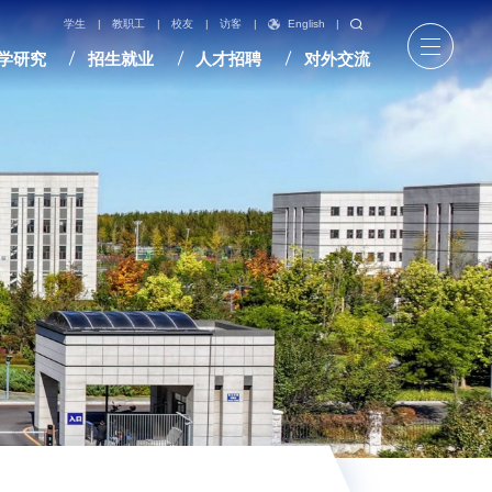
English
|
学生
|
教职工
|
校友
|
访客
|
学研究
招生就业
人才招聘
对外交流