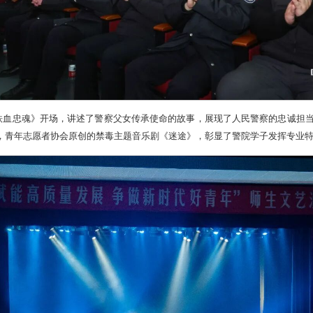
血忠魂》开场，讲述了警察父女传承使命的故事，展现了人民警察的忠诚担当
，青年志愿者协会原创的禁毒主题音乐剧《迷途》，彰显了警院学子发挥专业