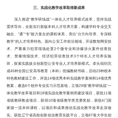
三、实战化教学改革取得新成果
深入推进“教学研练战”一体化人才培养模式改革，坚持实战
需求导向，全面实行新版本科人才培养方案，构建学科专业交叉
融合、“通”“专”能力复合的课程体系，突出“分方向培养、专深精
教学”的人才培养特色。面向公安工作前沿领域，开设数智网安技
术、严重暴力犯罪现场处置2个微专业和涉爆涉火案件侦查技
术、禁毒情报技术、经济犯罪侦查技术3个特长人才培养实验
班，探索实践拔尖创新型公安专业人才培养新模式。牵头组织完
成45种全国公安高等教育（本科）统编教材书稿，启动23种校本
特色教材建设工作，评选14项优秀本科实战教学案例和14项优秀
教案，遴选6个校外专业实习示范基地，立项29项“教学研练战”一
体化教学改革项目和18项实战化教学案例库建设项目，获批11项
省级教研教改项目，获得10项省级教学类竞赛奖励，获批4门国
家级一流本科课程，以项目和成果推动实战化教学改革走深做
实。获批辽宁省高校创新创业教育实践平台，立项87项大学生创