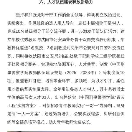
六、人才队伍建设释放新动力
坚持和加强党对干部工作的全面领导，鲜明树立政治过硬、
实绩突出、作风优良的选人用人导向，选任中层领导干部44人，
完成10名处级领导干部交流任职，进一步激发干部队伍活力。建
立学校优秀教师与沈阳市公安局业务骨干双向交流任职机制，学
校择优遴选2名教授、3名副教授到沈阳市公安局对口警种交流任
职，同时接收沈阳市公安局2名副处级干部到学校二级学院担任
正处级领导职务，实现校地资源互补、人才共育。制发《中国刑
事警察学院教师队伍建设规划（2025—2028年）》等制度近10
项，覆盖教师引进、培育等全环节、多领域，为以才引才、柔性
用才提供坚实制度支撑。全年引进各类人才44人，其中具有博士
学位的高层次人才33人。出台并落实《中国刑事警察学院“青蓝
工程”实施方案》，对新招录青年教师实行“一对一”导师制，量身
定制“一人一方案”，通过岗前培训、公安实践锻炼、科研创新训
练等全链条培育模式，助力青年教师快速成长。