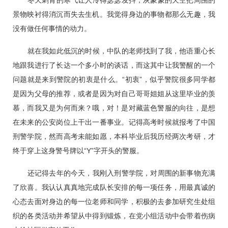
景物映衬得消沉而失去生机。我觉得身边的事物都那么无趣，我
没有做任何事情的动力。
就在我如此低沉的时候，中队的老师找到了我，他语重心长
地跟我进行了长达一个多小时的谈话，而这其中让我警醒的一个
问题就是来到警院的初衷是什么。“初衷”，似乎警院很多同学都
是因为父母的推荐，或者是因为对自己哥哥姐姐从这里毕业的羡
慕，而我又是为何而来？哦，对！是对藏蓝色警服的向往，是想
在未来的公安岗位上干出一番事业。记得高考时候就报考了中国
刑警学院，然而高考未能如愿，本科毕业后我历经两次考研，才
终于穿上这身警号牌以“Y”字开头的警服。
还记得去年的今天，我刚入刑警学院，对周围的新事物充满
了欣喜。我认认真真地完成队长安排的每一项任务，用最真诚的
心态去面对身边的每一位老师和同学，积极的去参加研究生处组
织的各类活动并希望从中得到锻炼，在党小组活动中会带着伤病