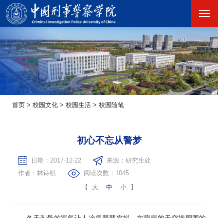
首页
>
校园文化
>
校园生活
>
校园随笔
初心不忘从警梦
日期：2017-12-22
来源：研究生处
作者：林诗棋
阅读次数：
1045
【
大
中
小
】
冬天刺骨的寒气让人冷得瑟瑟发抖，灰蒙蒙的天空把周围的