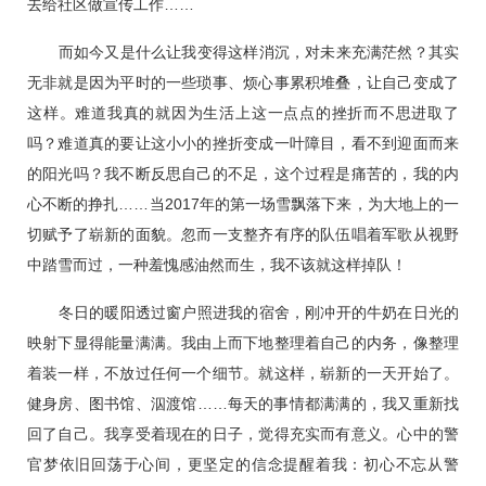
去给社区做宣传工作……
而如今又是什么让我变得这样消沉，对未来充满茫然？其实
无非就是因为平时的一些琐事、烦心事累积堆叠，让自己变成了
这样。难道我真的就因为生活上这一点点的挫折而不思进取了
吗？难道真的要让这小小的挫折变成一叶障目，看不到迎面而来
的阳光吗？我不断反思自己的不足，这个过程是痛苦的，我的内
心不断的挣扎……当2017年的第一场雪飘落下来，为大地上的一
切赋予了崭新的面貌。忽而一支整齐有序的队伍唱着军歌从视野
中踏雪而过，一种羞愧感油然而生，我不该就这样掉队！
冬日的暖阳透过窗户照进我的宿舍，刚冲开的牛奶在日光的
映射下显得能量满满。我由上而下地整理着自己的内务，像整理
着装一样，不放过任何一个细节。就这样，崭新的一天开始了。
健身房、图书馆、泅渡馆……每天的事情都满满的，我又重新找
回了自己。我享受着现在的日子，觉得充实而有意义。心中的警
官梦依旧回荡于心间，更坚定的信念提醒着我：初心不忘从警