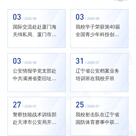
03
03
/ 2026-08
/ 2026-08
国际交流处赴厦门海
我校学子荣获第40届
关缉私局、厦门市公
全国青少年科技创新
安局开展专题调研
大赛“中国科协主席奖”
03
31
/ 2026-08
/ 2026-07
公安情报学党支部赴
辽宁省公安档案业务
中共满洲省委旧址纪
培训班在我校开班
念馆开展主题党日活
动
27
25
/ 2026-07
/ 2026-07
警察技能战术训练部
我校射击队在辽宁省
赴天津市公安局开展
国防体育赛事中获得
专题调研
佳绩