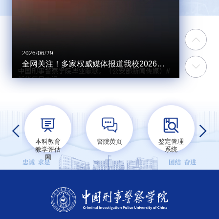
2026/06/29
2026/06/1
全网关注！多家权威媒体报道我校2026届毕业典礼及大思政课活动
这份祝
本科教育
警院黄页
鉴定管理
教学评估
系统
网