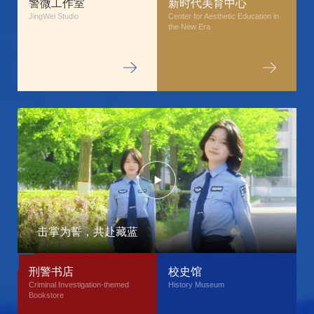
警微工作室
新时代美育中心
JingWei Studio
Center for Aesthetic Education in 
the New Era
击掌为誓，共赴藏蓝
刑警书店
校史馆
Criminal Investigation-themed 
History Museum
Bookstore